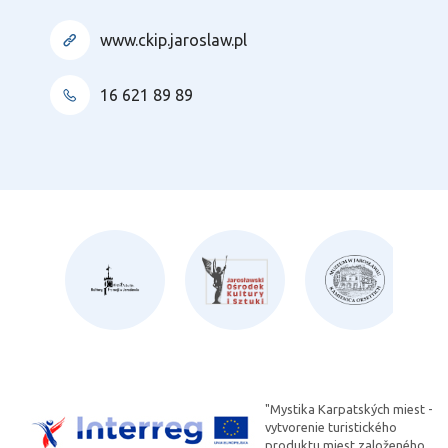
www.ckip.jaroslaw.pl
16 621 89 89
"Mystika Karpatských miest -
vytvorenie turistického
produktu miest založeného