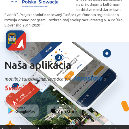
na prírodnom a kultúrnom
dedičstve miest Jarosław a
Svidník". Projekt spolufinancovaný Európskym fondom regionálneho
rozvoja v rámci programu cezhraničnej spolupráce Interreg V-A Poľsko-
Slovensko 2014-2020 "
Naša aplikácia
Jarosław
mobilný turistický sprievodca pre
a
Svidnik