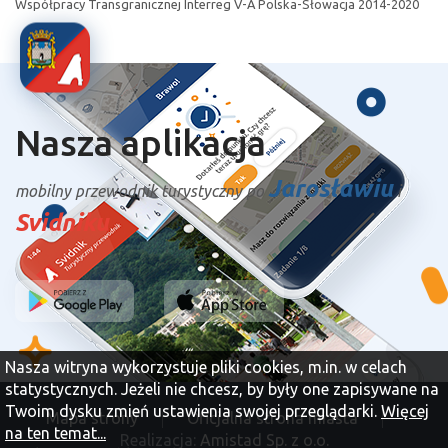
Współpracy Transgranicznej Interreg V-A Polska-Słowacja 2014-2020
Nasza aplikacja
Jarosławiu
mobilny przewodnik turystyczny po
i
Svidniku
Nasza witryna wykorzystuje pliki cookies, m.in. w celach
statystycznych. Jeżeli nie chcesz, by były one zapisywane na
Twoim dysku zmień ustawienia swojej przeglądarki.
Więcej
Mapa strony
Oficjalna strona miasta
na ten temat...
Realizacja:
Amistad Sp. z o.o.