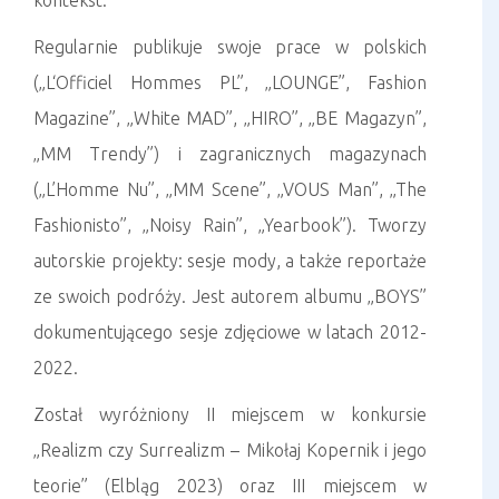
kontekst.
Regularnie publikuje swoje prace w polskich
(„L‘Officiel Hommes PL”, „LOUNGE”, Fashion
Magazine”, „White MAD”, „HIRO”, „BE Magazyn”,
„MM Trendy”) i zagranicznych magazynach
(„L’Homme Nu”, „MM Scene”, „VOUS Man”, „The
Fashionisto”, „Noisy Rain”, „Yearbook”). Tworzy
autorskie projekty: sesje mody, a także reportaże
ze swoich podróży. Jest autorem albumu „BOYS”
dokumentującego sesje zdjęciowe w latach 2012-
2022.
Został wyróżniony II miejscem w konkursie
„Realizm czy Surrealizm – Mikołaj Kopernik i jego
teorie” (Elbląg 2023) oraz III miejscem w