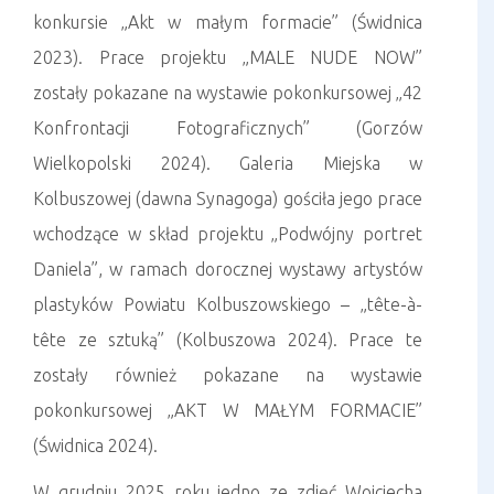
konkursie „Akt w małym formacie” (Świdnica
2023). Prace projektu „MALE NUDE NOW”
zostały pokazane na wystawie pokonkursowej „42
Konfrontacji Fotograficznych” (Gorzów
Wielkopolski 2024). Galeria Miejska w
Kolbuszowej (dawna Synagoga) gościła jego prace
wchodzące w skład projektu „Podwójny portret
Daniela”, w ramach dorocznej wystawy artystów
plastyków Powiatu Kolbuszowskiego – „tête-à-
tête ze sztuką” (Kolbuszowa 2024). Prace te
zostały również pokazane na wystawie
pokonkursowej „AKT W MAŁYM FORMACIE”
(Świdnica 2024).
W grudniu 2025 roku jedno ze zdjęć Wojciecha