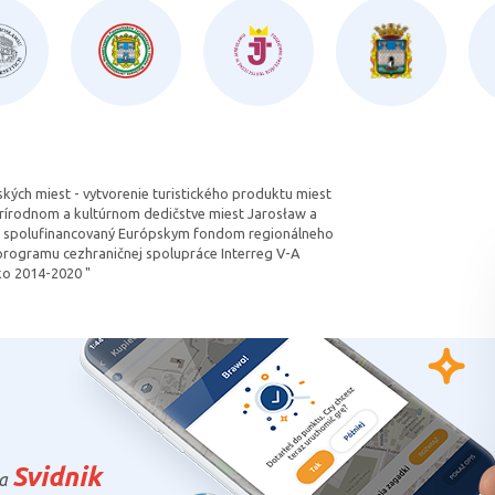
kých miest - vytvorenie turistického produktu miest
rírodnom a kultúrnom dedičstve miest Jarosław a
kt spolufinancovaný Európskym fondom regionálneho
 programu cezhraničnej spolupráce Interreg V-A
o 2014-2020 "
Svidnik
a