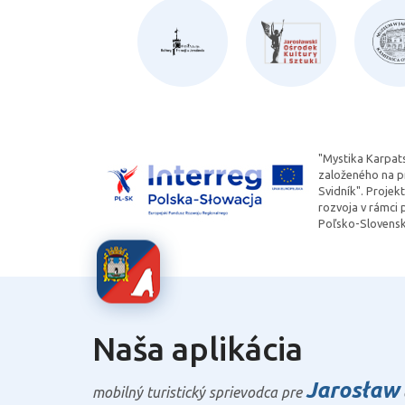
"Mystika Karpats
založeného na p
Svidník". Proje
rozvoja v rámci
Poľsko-Slovensk
Naša aplikácia
Jarosław
mobilný turistický sprievodca pre