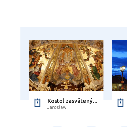
Kostol zasvätený Božiemu telu
Jarosław