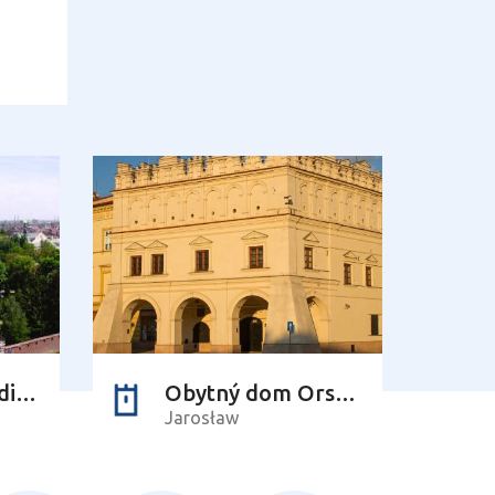
Opátstvo Benediktínok
Obytný dom Orsettich
Jarosław