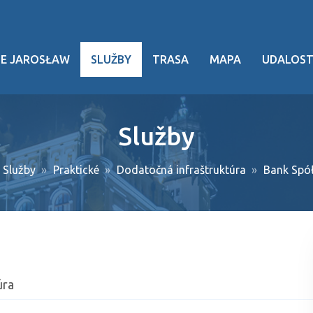
TE JAROSŁAW
SLUŽBY
TRASA
MAPA
UDALOST
ia
Služby
e dedičstvo
Služby
Praktické
Dodatočná infraštruktúra
Bank Spół
ti
 udalosti
 doprava
úra