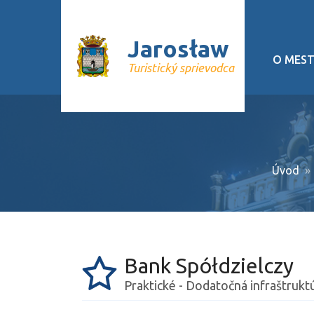
Jarosław
O MES
Turistický sprievodca
Geograf
História
Kultúrn
Úvod
Drobnos
Cyklické
Mestská
Bank Spółdzielczy
Projekt
Praktické - Dodatočná infraštrukt