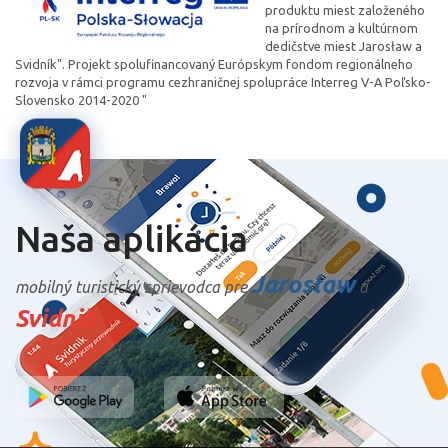
produktu miest založeného
na prírodnom a kultúrnom
dedičstve miest Jarosław a
Svidník". Projekt spolufinancovaný Európskym fondom regionálneho
rozvoja v rámci programu cezhraničnej spolupráce Interreg V-A Poľsko-
Slovensko 2014-2020 "
Naša aplikácia
Jarosław
mobilný turistický sprievodca pre
a
Svidnik