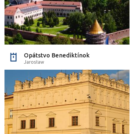
Opátstvo Benediktínok
Jarosław