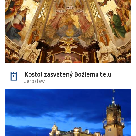
Kostol zasvätený Božiemu telu
Jarosław