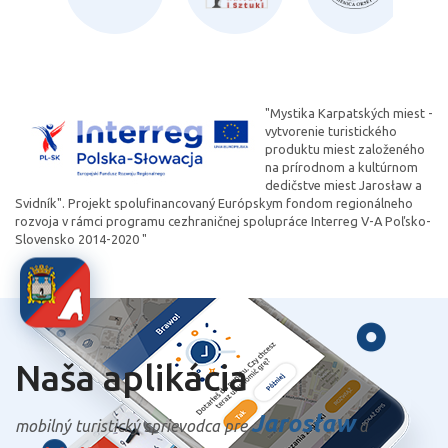
"Mystika Karpatských miest -
vytvorenie turistického
produktu miest založeného
na prírodnom a kultúrnom
dedičstve miest Jarosław a
Svidník". Projekt spolufinancovaný Európskym fondom regionálneho
rozvoja v rámci programu cezhraničnej spolupráce Interreg V-A Poľsko-
Slovensko 2014-2020 "
Naša aplikácia
Jarosław
mobilný turistický sprievodca pre
a