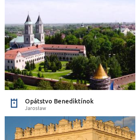
Opátstvo Benediktínok
Jarosław