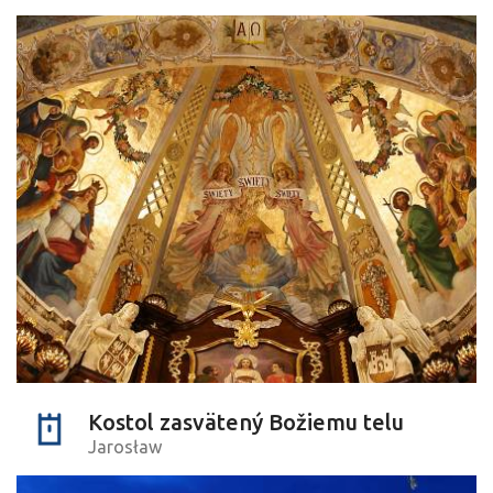
Kostol zasvätený Božiemu telu
Jarosław