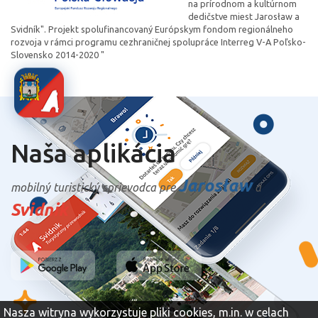
na prírodnom a kultúrnom
dedičstve miest Jarosław a
Svidník". Projekt spolufinancovaný Európskym fondom regionálneho
rozvoja v rámci programu cezhraničnej spolupráce Interreg V-A Poľsko-
Slovensko 2014-2020 "
Naša aplikácia
Jarosław
mobilný turistický sprievodca pre
a
Svidnik
Nasza witryna wykorzystuje pliki cookies, m.in. w celach