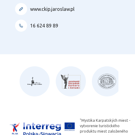
www.ckip.jaroslaw.pl
16 624 89 89
"Mystika Karpatských miest -
vytvorenie turistického
produktu miest založeného