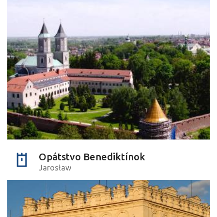
Opátstvo Benediktínok
Jarosław