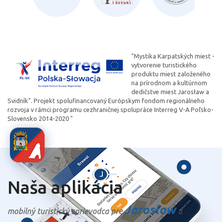
"Mystika Karpatských miest -
vytvorenie turistického
produktu miest založeného
na prírodnom a kultúrnom
dedičstve miest Jarosław a
Svidník". Projekt spolufinancovaný Európskym fondom regionálneho
rozvoja v rámci programu cezhraničnej spolupráce Interreg V-A Poľsko-
Slovensko 2014-2020 "
Naša aplikácia
Jarosław
mobilný turistický sprievodca pre
a