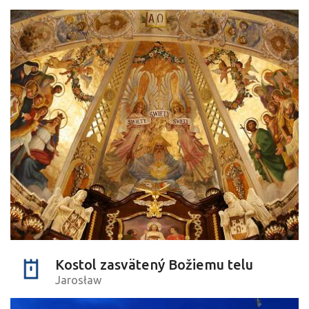
Kostol zasvätený Božiemu telu
Jarosław