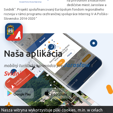
na prírodnom a kultúrnom
dedičstve miest Jarosław a
Svidník". Projekt spolufinancovaný Európskym fondom regionálneho
rozvoja v rámci programu cezhraničnej spolupráce Interreg V-A Poľsko-
Slovensko 2014-2020 "
Naša aplikácia
Jarosław
mobilný turistický sprievodca pre
a
Svidnik
Nasza witryna wykorzystuje pliki cookies, m.in. w celach