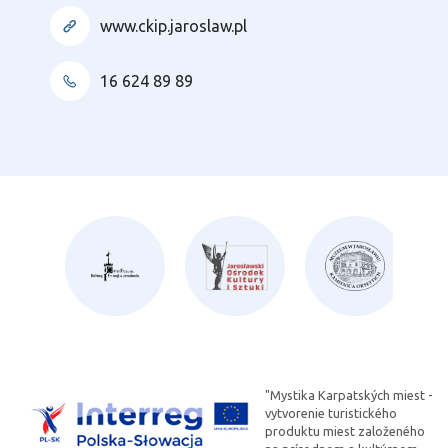
www.ckip.jaroslaw.pl
16 624 89 89
"Mystika Karpatských miest -
vytvorenie turistického
produktu miest založeného