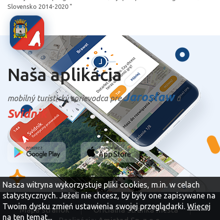
Slovensko 2014-2020 "
Naša aplikácia
Jarosław
mobilný turistický sprievodca pre
a
Svidnik
Nasza witryna wykorzystuje pliki cookies, m.in. w celach
statystycznych. Jeżeli nie chcesz, by były one zapisywane na
Twoim dysku zmień ustawienia swojej przeglądarki.
Więcej
Mapa stránok
Oficiálna stránka mesta
na ten temat...