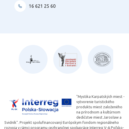
16 621 25 60
"Mystika Karpatských miest -
vytvorenie turistického
produktu miest založeného
na prírodnom a kultúrnom
dedičstve miest Jarosław a
Svidník". Projekt spolufinancovaný Európskym fondom regionálneho
rozvoja v rámci programu cezhraničnej spolupráce Interreg V-A Poľsko-