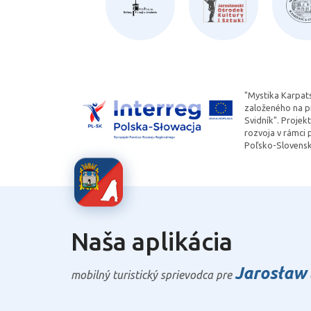
"Mystika Karpats
založeného na p
Svidník". Proje
rozvoja v rámci
Poľsko-Slovensk
Naša aplikácia
Jarosław
mobilný turistický sprievodca pre