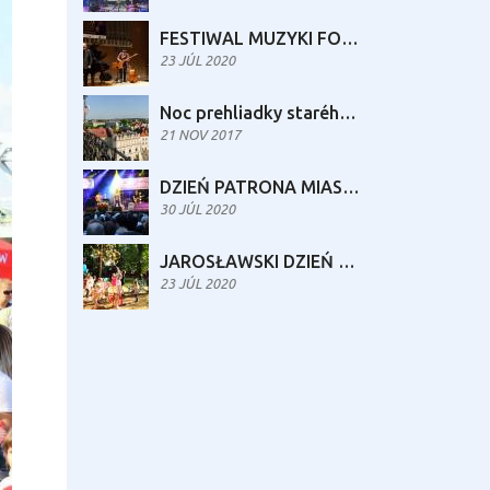
FESTIWAL MUZYKI FORTEPIANOWEJ IM. MARII TURZAŃSKIEJ
23 JÚL 2020
Noc prehliadky starého námestia
21 NOV 2017
DZIEŃ PATRONA MIASTA
30 JÚL 2020
JAROSŁAWSKI DZIEŃ DZIECKA
23 JÚL 2020