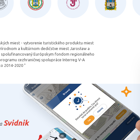
kých miest - vytvorenie turistického produktu miest
rírodnom a kultúrnom dedičstve miest Jarosław a
kt spolufinancovaný Európskym fondom regionálneho
 programu cezhraničnej spolupráce Interreg V-A
o 2014-2020 "
Svidnik
a