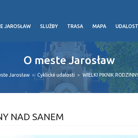
TE JAROSŁAW
SLUŽBY
TRASA
MAPA
UDALOST
ia
O meste Jarosław
e dedičstvo
ste Jarosław
Cyklické udalosti
WIELKI PIKNIK RODZIN
ti
 udalosti
 doprava
NNY NAD SANEM