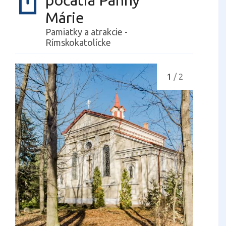
počatia Panny
Márie
Pamiatky a atrakcie -
Rímskokatolícke
1
/ 2