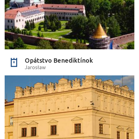
Opátstvo Benediktínok
Jarosław