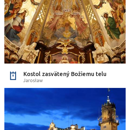
Kostol zasvätený Božiemu telu
Jarosław