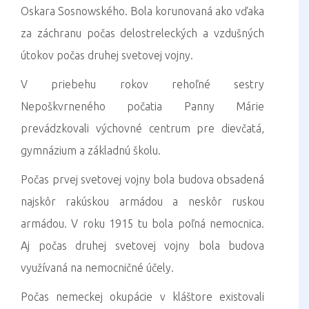
Oskara Sosnowského. Bola korunovaná ako vďaka
za záchranu počas delostreleckých a vzdušných
útokov počas druhej svetovej vojny.
V priebehu rokov rehoľné sestry
Nepoškvrneného počatia Panny Márie
prevádzkovali výchovné centrum pre dievčatá,
gymnázium a základnú školu.
Počas prvej svetovej vojny bola budova obsadená
najskôr rakúskou armádou a neskôr ruskou
armádou. V roku 1915 tu bola poľná nemocnica.
Aj počas druhej svetovej vojny bola budova
využívaná na nemocničné účely.
Počas nemeckej okupácie v kláštore existovali