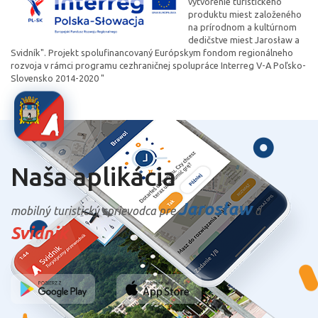
vytvorenie turistického
produktu miest založeného
na prírodnom a kultúrnom
dedičstve miest Jarosław a
Svidník". Projekt spolufinancovaný Európskym fondom regionálneho
rozvoja v rámci programu cezhraničnej spolupráce Interreg V-A Poľsko-
Slovensko 2014-2020 "
Naša aplikácia
Jarosław
mobilný turistický sprievodca pre
a
Svidnik