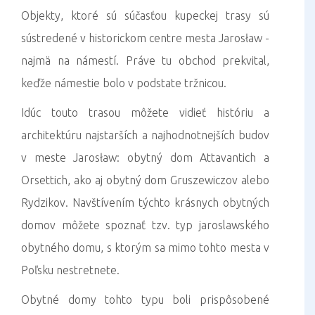
Objekty, ktoré sú súčasťou kupeckej trasy sú
sústredené v historickom centre mesta Jarosław -
najmä na námestí. Práve tu obchod prekvital,
keďže námestie bolo v podstate tržnicou.
Idúc touto trasou môžete vidieť históriu a
architektúru najstarších a najhodnotnejších budov
v meste Jarosław: obytný dom Attavantich a
Orsettich, ako aj obytný dom Gruszewiczov alebo
Rydzikov. Navštívením týchto krásnych obytných
domov môžete spoznať tzv. typ jaroslawského
obytného domu, s ktorým sa mimo tohto mesta v
Poľsku nestretnete.
Obytné domy tohto typu boli prispôsobené