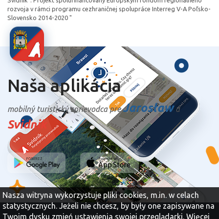
Svidník". Projekt spolufinancovaný Európskym fondom regionálneho
rozvoja v rámci programu cezhraničnej spolupráce Interreg V-A Poľsko-
Slovensko 2014-2020 "
Naša aplikácia
Jarosław
mobilný turistický sprievodca pre
a
Svidnik
Nasza witryna wykorzystuje pliki cookies, m.in. w celach
statystycznych. Jeżeli nie chcesz, by były one zapisywane na
Twoim dysku zmień ustawienia swojej przeglądarki.
Więcej