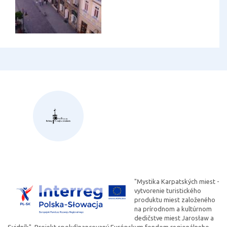
"Mystika Karpatských miest -
vytvorenie turistického
produktu miest založeného
na prírodnom a kultúrnom
dedičstve miest Jarosław a