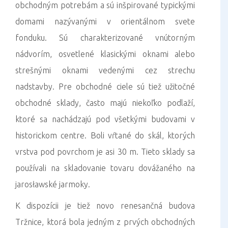
obchodným potrebám a sú inšpirované typickými
domami nazývanými v orientálnom svete
fonduku. Sú charakterizované vnútorným
nádvorím, osvetlené klasickými oknami alebo
strešnými oknami vedenými cez strechu
nadstavby. Pre obchodné ciele sú tiež užitočné
obchodné sklady, často majú niekoľko podlaží,
ktoré sa nachádzajú pod všetkými budovami v
historickom centre. Boli vŕtané do skál, ktorých
vrstva pod povrchom je asi 30 m. Tieto sklady sa
používali na skladovanie tovaru dovážaného na
jarosławské jarmoky.
K dispozícii je tiež novo renesančná budova
Tržnice, ktorá bola jedným z prvých obchodných