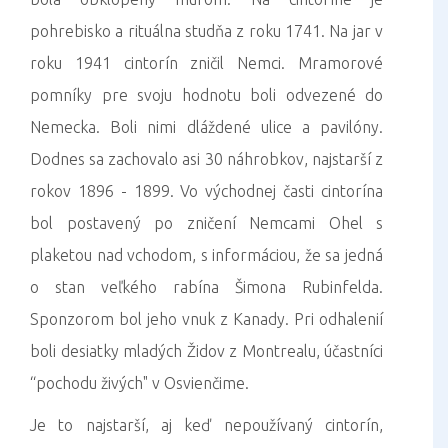
pohrebisko a rituálna studňa z roku 1741. Na jar v
roku 1941 cintorín zničil Nemci. Mramorové
pomníky pre svoju hodnotu boli odvezené do
Nemecka. Boli nimi dláždené ulice a pavilóny.
Dodnes sa zachovalo asi 30 náhrobkov, najstarší z
rokov 1896 - 1899. Vo východnej časti cintorína
bol postavený po zničení Nemcami Ohel s
plaketou nad vchodom, s informáciou, že sa jedná
o stan veľkého rabína Šimona Rubinfelda.
Sponzorom bol jeho vnuk z Kanady. Pri odhalenií
boli desiatky mladých Židov z Montrealu, účastníci
“pochodu živých" v Osvienčime.
Je to najstarší, aj keď nepoužívaný cintorín,