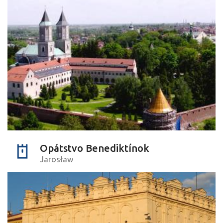
Opátstvo Benediktínok
Jarosław