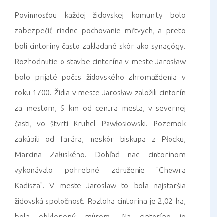
Povinnosťou každej židovskej komunity bolo
zabezpečiť riadne pochovanie mŕtvych, a preto
boli cintoríny často zakladané skôr ako synagógy.
Rozhodnutie o stavbe cintorína v meste Jarosław
bolo prijaté počas židovského zhromaždenia v
roku 1700. Židia v meste Jarosław založili cintorín
za mestom, 5 km od centra mesta, v severnej
časti, vo štvrti Kruhel Pawłosiowski. Pozemok
zakúpili od farára, neskôr biskupa z Płocku,
Marcina Załuského. Dohľad nad cintorínom
vykonávalo pohrebné združenie "Chewra
Kadisza". V meste Jaroslaw to bola najstaršia
židovská spoločnosť. Rozloha cintorína je 2,02 ha,
bola obklopený múrom. Na cintoríne je