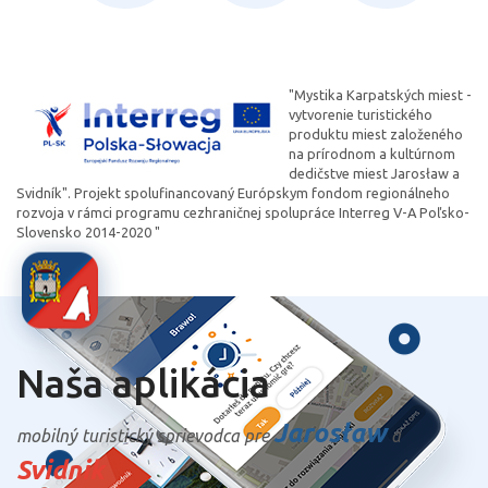
"Mystika Karpatských miest -
vytvorenie turistického
produktu miest založeného
na prírodnom a kultúrnom
dedičstve miest Jarosław a
Svidník". Projekt spolufinancovaný Európskym fondom regionálneho
rozvoja v rámci programu cezhraničnej spolupráce Interreg V-A Poľsko-
Slovensko 2014-2020 "
Naša aplikácia
Jarosław
mobilný turistický sprievodca pre
a
Svidnik