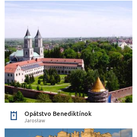
Opátstvo Benediktínok
Jarosław