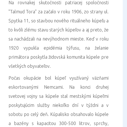
Na rovnakej skutočnosti patriacej spoločnosti
"Talmud Tora" za začalo v roku 1906, zo strany ul.
Spytka 11, so stavbou nového rituálneho kúpeľu a
to kvôli zlému stavu starých kúpeľov a aj preto, že
sa nachádzali na nevýhodnom mieste. Keď v roku
1920 vypukla epidémia týfusu, na želanie
primátora poskytla židovská komunita kúpele pre
všetkých obyvateľov.
Počas okupácie bol kúpeľ využívaný väzňami
eskortovanými Nemcami. Na konci druhej
svetovej vojny sa kúpele stal mestskými kúpeľmi
poskytujúcim služby niekoľko dní v týždni a v
sobotu po celý deň. Kúpalisko obsahovalo kúpele
a bazény s kapacitou 300-500 litrov, sprchy,