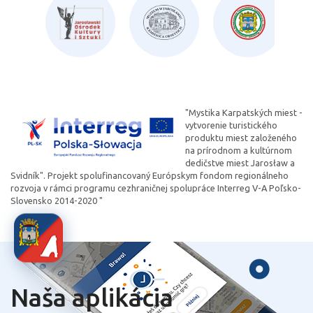
"Mystika Karpatských miest -
vytvorenie turistického
produktu miest založeného
na prírodnom a kultúrnom
dedičstve miest Jarosław a
Svidník". Projekt spolufinancovaný Európskym fondom regionálneho
rozvoja v rámci programu cezhraničnej spolupráce Interreg V-A Poľsko-
Slovensko 2014-2020 "
Naša aplikácia