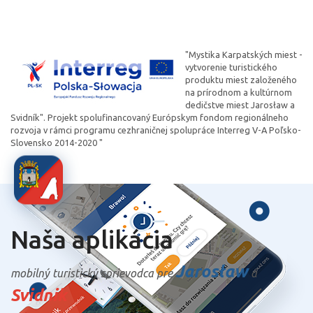
"Mystika Karpatských miest -
vytvorenie turistického
produktu miest založeného
na prírodnom a kultúrnom
dedičstve miest Jarosław a
Svidník". Projekt spolufinancovaný Európskym fondom regionálneho
rozvoja v rámci programu cezhraničnej spolupráce Interreg V-A Poľsko-
Slovensko 2014-2020 "
Naša aplikácia
Jarosław
mobilný turistický sprievodca pre
a
Svidnik