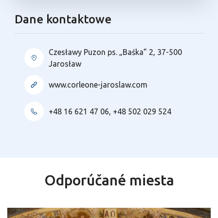
Dane kontaktowe
Czesławy Puzon ps. „Baśka” 2, 37-500
Jarosław
www.corleone-jaroslaw.com
+48 16 621 47 06, +48 502 029 524
Odporúčané miesta