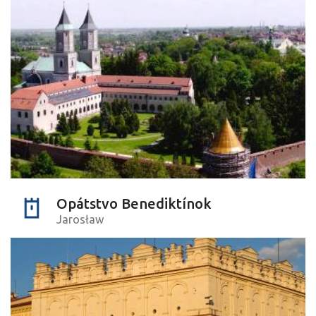
Opátstvo Benediktínok
Jarosław