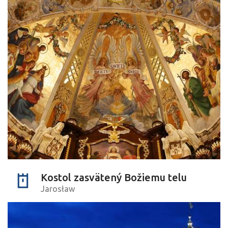
Kostol zasvätený Božiemu telu
Jarosław