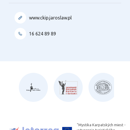
www.ckip.jaroslaw.pl
16 624 89 89
"Mystika Karpatských miest -