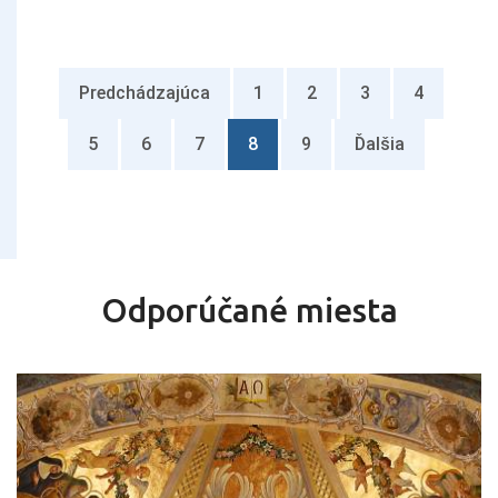
Predchádzajúca
1
2
3
4
5
6
7
8
9
Ďalšia
Odporúčané miesta