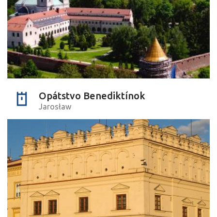
Opátstvo Benediktínok
Jarosław