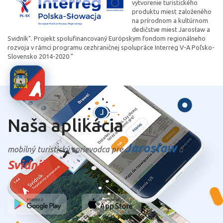
vytvorenie turistického
produktu miest založeného
na prírodnom a kultúrnom
dedičstve miest Jarosław a
Svidník". Projekt spolufinancovaný Európskym fondom regionálneho
rozvoja v rámci programu cezhraničnej spolupráce Interreg V-A Poľsko-
Slovensko 2014-2020 "
Naša aplikácia
Jarosław
mobilný turistický sprievodca pre
a
Svidnik