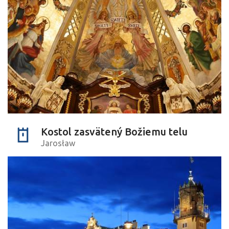
Kostol zasvätený Božiemu telu
Jarosław