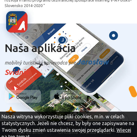
rozvoja v rámci programu cezhraničnej spolupráce Interreg V-A Poľsko-
Slovensko 2014-2020 "
Naša aplikácia
Jarosław
mobilný turistický sprievodca pre
a
Svidnik
Nasza witryna wykorzystuje pliki cookies, m.in. w celach
statystycznych. Jeżeli nie chcesz, by były one zapisywane na
Twoim dysku zmień ustawienia swojej przeglądarki.
Więcej
Mapa stránok
Oficiálna stránka mesta
na ten temat...