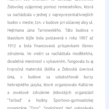
Židovskej vzájomnej pomoci remeselníkov, ktorá
sa nachádzala v jednej z najreprezentatívnejších
budov v meste, tzn. v budove pri súčasnej ulicy ul.
Hejtmana Jana Tarnowského. Táto budova v
klasickom štýle bola postavená v roku 1907 až
1912 a bola financovaná príspevkami členov
združenia. Vo vnútri sa nachádzala modlitebňa,
divadelná miestnosť s vybavením, fungovala tu aj
trojročná materská škôlka a Židovská úverová
únia, v budove sa uskutočňovali kurzy
hebrejského jazyka, ktoré organizovalo Kultúrne
a osvetové združenie židovských organizácií
"Tarbud" a hodiny Športovo-gymnastickej
organizácie "Dror". Spoločnosť tiež vykonávala