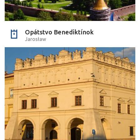
Opátstvo Benediktínok
Jarosław