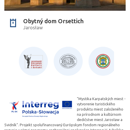
Obytný dom Orsettich
Jarosław
"Mystika Karpatských miest -
vytvorenie turistického
produktu miest založeného
na prírodnom a kultúrnom
dedičstve miest Jarosław a
Svidník". Projekt spolufinancovaný Európskym fondom regionálneho