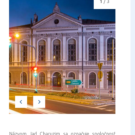
1
/ 3
Názvom Jad Charuzim sa označuje spoločnosť