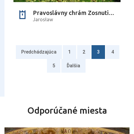
Pravoslávny chrám Zosnutia Najsvätejšej Panny Márie
Jarosław
Predchádzajúca
1
2
3
4
5
Ďalšia
Odporúčané miesta