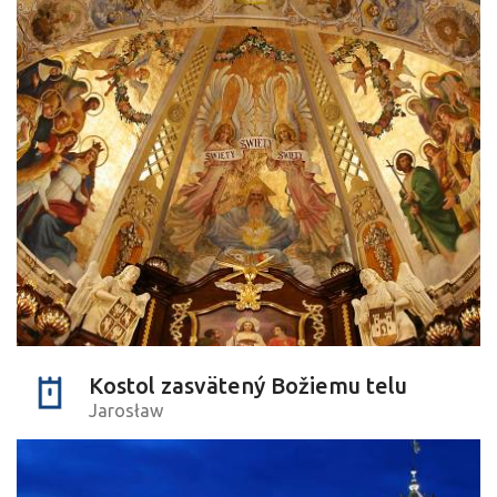
Kostol zasvätený Božiemu telu
Jarosław