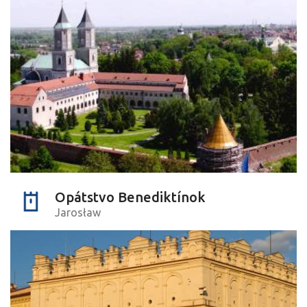
Opátstvo Benediktínok
Jarosław