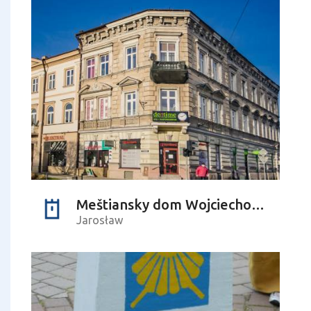
Meštiansky dom Wojciechowského
Jarosław