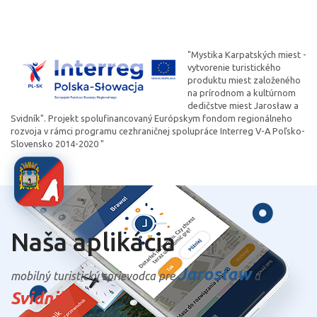
"Mystika Karpatských miest -
vytvorenie turistického
produktu miest založeného
na prírodnom a kultúrnom
dedičstve miest Jarosław a
Svidník". Projekt spolufinancovaný Európskym fondom regionálneho
rozvoja v rámci programu cezhraničnej spolupráce Interreg V-A Poľsko-
Slovensko 2014-2020 "
Naša aplikácia
Jarosław
mobilný turistický sprievodca pre
a
Svidnik