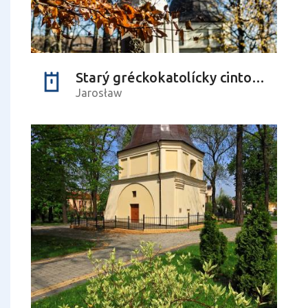
Starý gréckokatolícky cintorín - park Czesławy Puzon "Bašky"
Jarosław