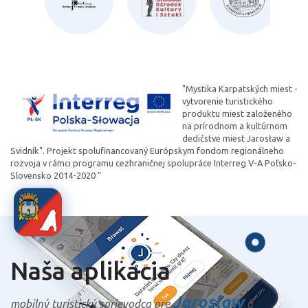
"Mystika Karpatských miest -
vytvorenie turistického
produktu miest založeného
na prírodnom a kultúrnom
dedičstve miest Jarosław a
Svidník". Projekt spolufinancovaný Európskym fondom regionálneho
rozvoja v rámci programu cezhraničnej spolupráce Interreg V-A Poľsko-
Slovensko 2014-2020 "
Naša aplikácia
Jarosław
mobilný turistický sprievodca pre
a