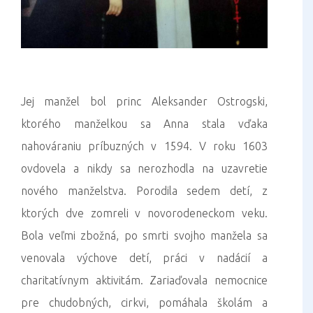
Jej manžel bol princ Aleksander Ostrogski,
ktorého manželkou sa Anna stala vďaka
nahováraniu príbuzných v 1594. V roku 1603
ovdovela a nikdy sa nerozhodla na uzavretie
nového manželstva. Porodila sedem detí, z
ktorých dve zomreli v novorodeneckom veku.
Bola veľmi zbožná, po smrti svojho manžela sa
venovala výchove detí, práci v nadácií a
charitatívnym aktivitám. Zariaďovala nemocnice
pre chudobných, cirkvi, pomáhala školám a