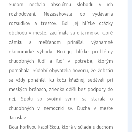
Súdom nechala absolútnu slobodu v ich
rozhodovaní. Nezasahovala do vydávania
rozsudkov a trestov. Boli jej blízke otázky
obchodu v meste, zaujímala sa o jarmoky, ktoré
zámku a mešťanom prinášali významné
ekonomické výhody. Boli jej blízke problémy
chudobných ľudí a ľudí v potrebe, ktorým
pomáhala. Súdobí obyvatelia hovorili, že žebráci
sa vždy ponáhľali ku koču kňažnej, sedávali pri
meských bránach, zriedka odišli bez podpory do
nej. Spolu so svojimi synmi sa starala o
chudobných v nemocnici sv. Ducha v meste
Jaroslav.
Bola horlivou katolíčkou, ktorá v súlade s duchom