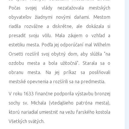
Počas svojej vlády nezaťažovala mestských
obyvateľov žiadnymi novými daňami. Mestom
riadila rozvážne a diskrétne, ale dokázala si
presadiť svoju vôľu. Mala záujem o vzhľad a
estetiku mesta. Podľa jej odporúčaní mal Wilhelm
Orsetti rozšíril svoj obytný dom, aby slúžila "na
ozdobu mesta a bola užitočná". Starala sa o
obranu mesta. Na jej príkaz sa posilňovali
mestské opevnenia a rozšírili sa na predmestia.
V roku 1633 finančne podporila výstavbu bronzej
sochy sv. Michala (vtedajšieho patróna mesta),
ktorú nariadial umiestniť na vežu farského kostola
Všetkých svätých.