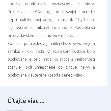
epochy netolerovala vyznavcov inej viery.
Prikazovala mešťanom, aby k svojej komunite
neprijímali ľudí inej viery, a to aj pokiaľ by to bol
najlepší remeselník alebo obchodník. Postavila sa
proti židovskému osadníctvu v meste.
Zomrela po trojdňovej, náhlej chorobe vo svojom
zámku, v roku 1635. V jezuitskom kostole bolo
pochované jej telo, zatiaľ čo srdce a vnútornosti
zosnulej, boli umiestnené do cínovej rakvy a
pochované v suteréne kostola benediktínok.
Čítajte viac ...