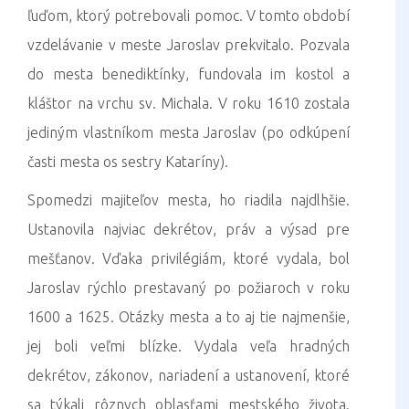
ľuďom, ktorý potrebovali pomoc. V tomto období
vzdelávanie v meste Jaroslav prekvitalo. Pozvala
do mesta benediktínky, fundovala im kostol a
kláštor na vrchu sv. Michala. V roku 1610 zostala
jediným vlastníkom mesta Jaroslav (po odkúpení
časti mesta os sestry Kataríny).
Spomedzi majiteľov mesta, ho riadila najdlhšie.
Ustanovila najviac dekrétov, práv a výsad pre
mešťanov. Vďaka privilégiám, ktoré vydala, bol
Jaroslav rýchlo prestavaný po požiaroch v roku
1600 a 1625. Otázky mesta a to aj tie najmenšie,
jej boli veľmi blízke. Vydala veľa hradných
dekrétov, zákonov, nariadení a ustanovení, ktoré
sa týkali rôznych oblasťami mestského života.