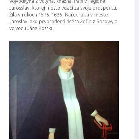
Vojvodkyňa z Volyňa, kňažná, Pani v regióne
Jarosslav, ktorej mesto vďačí za svoju prosperitu.
Žila v rokoch 1575-1635. Narodila sa v meste
Jaroslav, ako prvorodená dcéra Žofie z Sprowy a
vojvodu Jána Kostku.