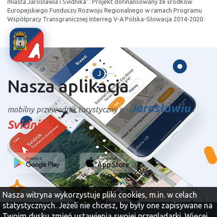
miasta Jarosławia i Svidnika”. Projekt dofinansowany ze środków
Europejskiego Funduszu Rozwoju Regionalnego w ramach Programu
Współpracy Transgranicznej Interreg V-A Polska-Słowacja 2014-2020
Nasza aplikacja
Jarosławiu
mobilny przewodnik turystyczny po
i
Svidniku
Nasza witryna wykorzystuje pliki cookies, m.in. w celach
statystycznych. Jeżeli nie chcesz, by były one zapisywane na
Twoim dysku zmień ustawienia swojej przeglądarki.
Więcej