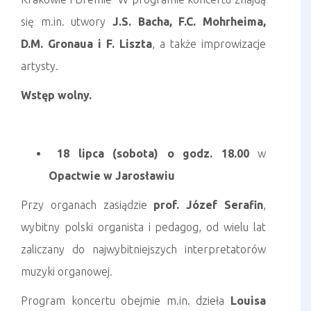
się m.in. utwory
J.S. Bacha, F.C. Mohrheima,
D.M. Gronaua i F. Liszta
, a także improwizacje
artysty.
Wstęp wolny.
18 lipca (sobota) o godz. 18.00
w
Opactwie w Jarosławiu
Przy organach zasiądzie
prof. Józef Serafin
,
wybitny polski organista i pedagog, od wielu lat
zaliczany do najwybitniejszych interpretatorów
muzyki organowej.
Program koncertu obejmie m.in. dzieła
Louisa