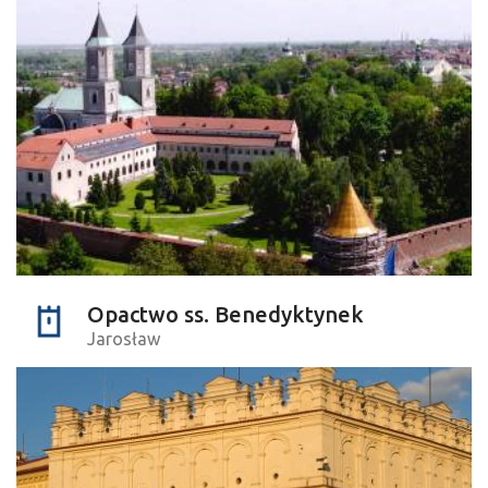
Opactwo ss. Benedyktynek
Jarosław