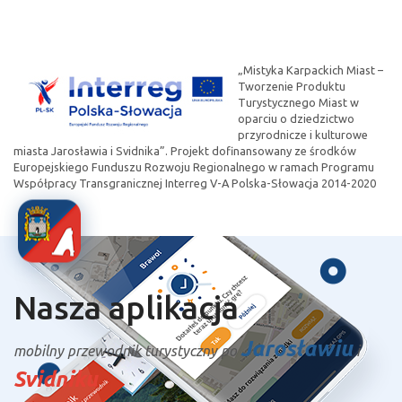
„Mistyka Karpackich Miast –
Tworzenie Produktu
Turystycznego Miast w
oparciu o dziedzictwo
przyrodnicze i kulturowe
miasta Jarosławia i Svidnika”. Projekt dofinansowany ze środków
Europejskiego Funduszu Rozwoju Regionalnego w ramach Programu
Współpracy Transgranicznej Interreg V-A Polska-Słowacja 2014-2020
Nasza aplikacja
Jarosławiu
mobilny przewodnik turystyczny po
i
Svidniku