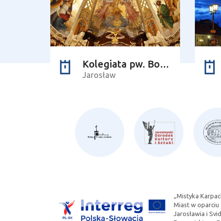
Kolegiata pw. Bożego Ciała
Jarosław
„Mistyka Karpac
Miast w oparciu
Jarosławia i Sv