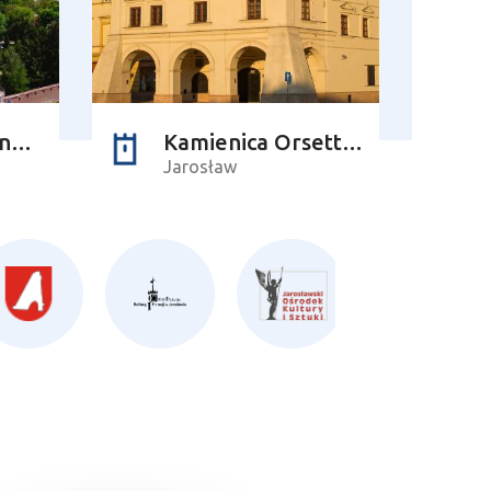
Opactwo ss. Benedyktynek
Kamienica Orsettich
Jarosław