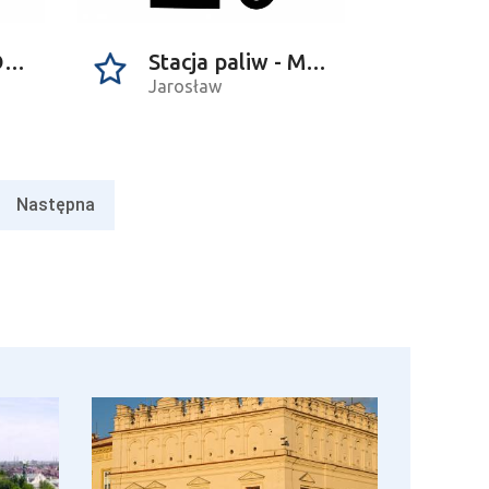
Stacja paliw - Orlen
Stacja paliw - Moya
Jarosław
Następna