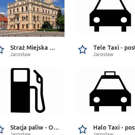
jekcie
Straż Miejska w Jarosławiu
Jarosław
Jarosław
Stacja paliw - Orlen
H
Jarosław
Jarosław