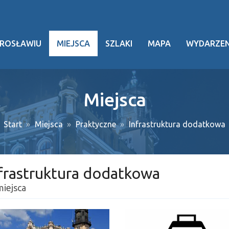
AROSŁAWIU
MIEJSCA
SZLAKI
MAPA
WYDARZEN
rafia
ria
Miejsca
dzictwo
urowe
Start
Miejsca
Praktyczne
Infrastruktura dodatkowa
awostki
ezy
frastruktura dodatkowa
czne
miejsca
nikacja
ska