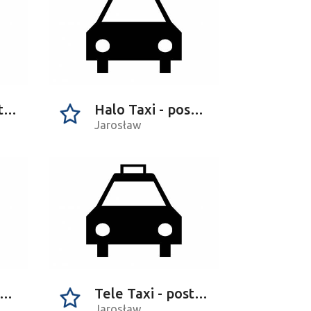
Tele Taxi - postój na Piekarskiej
Halo Taxi - postój na Piekarskiej
Jarosław
alo Taxi - postój przy dworcu
Tele Taxi - postój przy dworcu
Jarosław