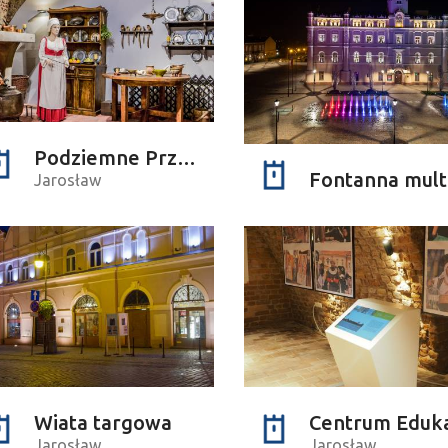
jekcie
Podziemne Przejście Turystyczne
Jarosław
Wiata targowa
Jarosław
Jarosław