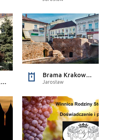
Brama Krakowska i mury miejskie
Kopijnik mjra Leona Czechowskiego
Jarosław