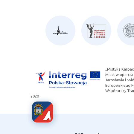
„Mistyka Karpac
Miast w oparciu
Jarosławia i Sv
Europejskiego 
Współpracy Tran
2020