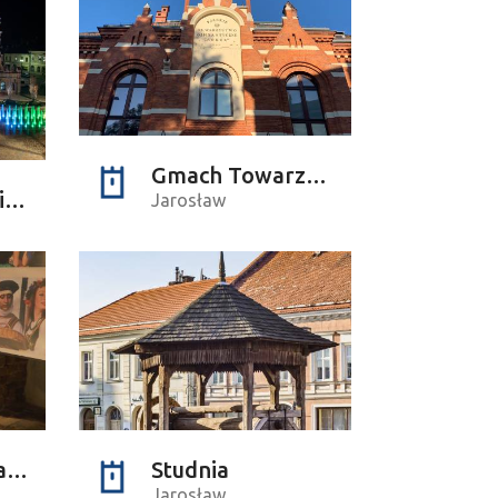
Gmach Towarzystwa Gimnastycznego „Sokół” , Jarosławski Ośrodek Kultury i Sztuki
Fontanna multimedialna
Jarosław
Centrum Edukacji Kulturalnej
Studnia
Jarosław