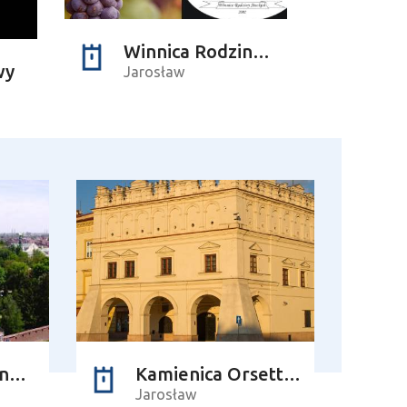
Winnica Rodziny Steckich
wy
Jarosław
Opactwo ss. Benedyktynek
Kamienica Orsettich
Jarosław