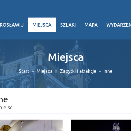
AROSŁAWIU
MIEJSCA
SZLAKI
MAPA
WYDARZEN
rafia
ria
Miejsca
dzictwo
urowe
Start
Miejsca
Zabytki i atrakcje
Inne
awostki
ezy
ne
czne
miejsc
nikacja
ska