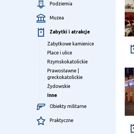
O pro
Podziemia
Muzea
Zabytki i atrakcje
Zabytkowe kamienice
Place i ulice
Rzymskokatolickie
Prawosławne |
greckokatolickie
Żydowskie
Inne
Obiekty militarne
Praktyczne