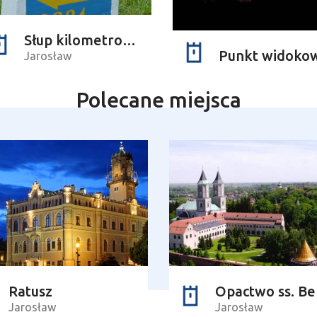
Słup kilometrowy na Drodze św. Jakuba Via Regia
Punkt widoko
Jarosław
Polecane miejsca
Ratusz
Jarosław
Jarosław