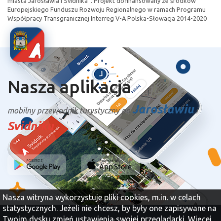
miasta Jarosławia i Svidnika”. Projekt dofinansowany ze środków
Europejskiego Funduszu Rozwoju Regionalnego w ramach Programu
Współpracy Transgranicznej Interreg V-A Polska-Słowacja 2014-2020
Nasza aplikacja
Jarosławiu
mobilny przewodnik turystyczny po
i
Svidniku
Nasza witryna wykorzystuje pliki cookies, m.in. w celach
statystycznych. Jeżeli nie chcesz, by były one zapisywane na
Twoim dysku zmień ustawienia swojej przeglądarki.
Więcej