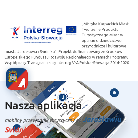
„Mistyka Karpackich Miast –
Tworzenie Produktu
Turystycznego Miast w
oparciu o dziedzictwo
przyrodnicze i kulturowe
miasta Jarosławia i Svidnika”. Projekt dofinansowany ze środków
Europejskiego Funduszu Rozwoju Regionalnego w ramach Programu
Współpracy Transgranicznej Interreg V-A Polska-Słowacja 2014-2020
Nasza aplikacja
Jarosławiu
mobilny przewodnik turystyczny po
i
Svidniku