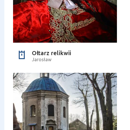
Ołtarz relikwii
Jarosław